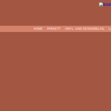
HOME
PARKETT
VINYL- UND DESIGNBELAG
L